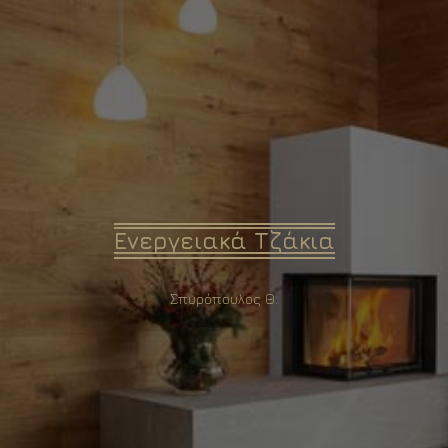
Ενεργειακά Τζάκια
Σπυρόπουλος Θ.