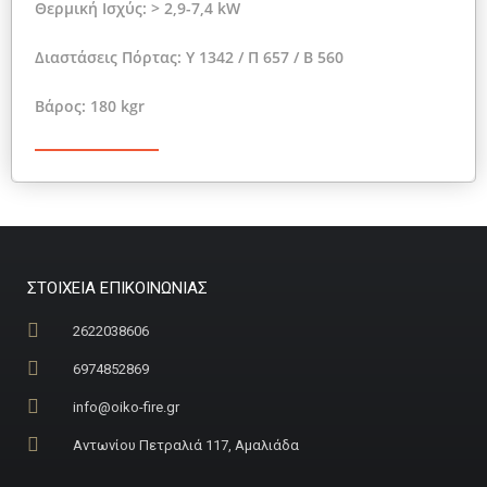
Θερμική Ισχύς: > 2,9-7,4 kW
Διαστάσεις Πόρτας: Y 1342 / Π 657 / Β 560
Βάρος: 180 kgr
ΣΤΟΙΧΕΙΑ ΕΠΙΚΟΙΝΩΝΙΑΣ
2622038606
6974852869
info@oiko-fire.gr
Αντωνίου Πετραλιά 117, Αμαλιάδα