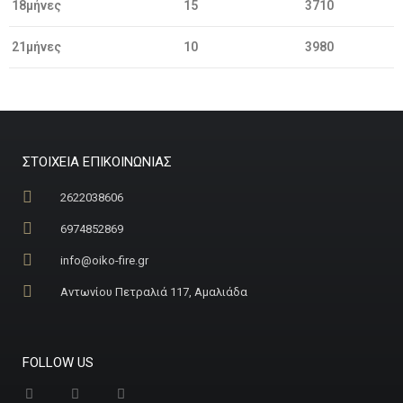
18μήνες
15
3710
21μήνες
10
3980
ΣΤΟΙΧΕΙΑ ΕΠΙΚΟΙΝΩΝΙΑΣ
2622038606
6974852869
info@oiko-fire.gr
Αντωνίου Πετραλιά 117, Αμαλιάδα
FOLLOW US