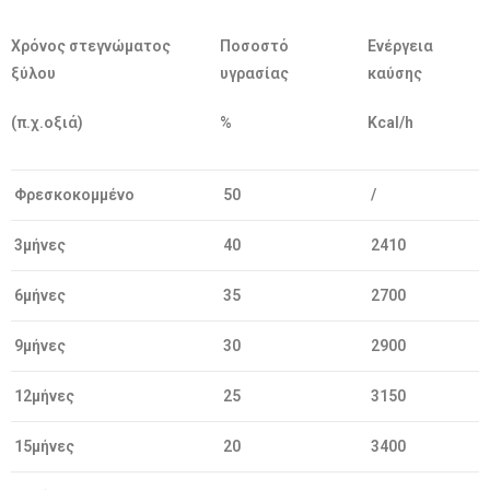
Χρόνος στεγνώματος
Ποσοστό
Ενέργεια
ξύλου
υγρασίας
καύσης
(π.χ.οξιά)
%
Kcal/h
Φρεσκοκομμένο
50
/
3μήνες
40
2410
6μήνες
35
2700
9μήνες
30
2900
12μήνες
25
3150
15μήνες
20
3400