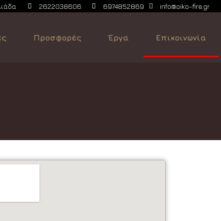
λιάδα
2622038606
6974852869
info@oiko-fire.gr
ες
Προσφορές
Έργα
Επικοινωνία