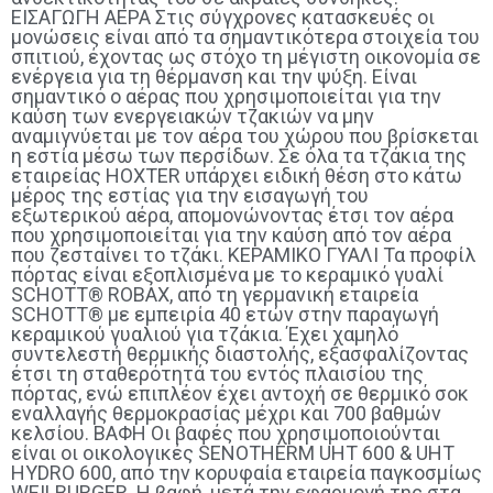
ΕΙΣΑΓΩΓΗ ΑΕΡΑ Στις σύγχρονες κατασκευές οι
μονώσεις είναι από τα σημαντικότερα στοιχεία του
σπιτιού, έχοντας ως στόχο τη μέγιστη οικονομία σε
ενέργεια για τη θέρμανση και την ψύξη. Είναι
σημαντικό ο αέρας που χρησιμοποιείται για την
καύση των ενεργειακών τζακιών να μην
αναμιγνύεται με τον αέρα του χώρου που βρίσκεται
η εστία μέσω των περσίδων. Σε όλα τα τζάκια της
εταιρείας HOXTER υπάρχει ειδική θέση στο κάτω
μέρος της εστίας για την εισαγωγή του
εξωτερικού αέρα, απομονώνοντας έτσι τον αέρα
που χρησιμοποιείται για την καύση από τον αέρα
που ζεσταίνει το τζάκι. ΚΕΡΑΜΙΚΟ ΓΥΑΛΙ Τα προφίλ
πόρτας είναι εξoπλισμένα με το κεραμικό γυαλί
SCHOTT® ROBAX, από τη γερμανική εταιρεία
SCHOTT® με εμπειρία 40 ετών στην παραγωγή
κεραμικού γυαλιού για τζάκια. Έχει χαμηλό
συντελεστή θερμικής διαστολής, εξασφαλίζοντας
έτσι τη σταθερότητά του εντός πλαισίου της
πόρτας, ενώ επιπλέον έχει αντοχή σε θερμικό σοκ
εναλλαγής θερμοκρασίας μέχρι και 700 βαθμών
κελσίου. ΒΑΦΗ Οι βαφές που χρησιμοποιούνται
είναι οι οικολογικές SENOTHERM UHT 600 & UHT
HYDRO 600, από την κορυφαία εταιρεία παγκοσμίως
WEILBURGER. Η βαφή, μετά την εφαρμογή της στα