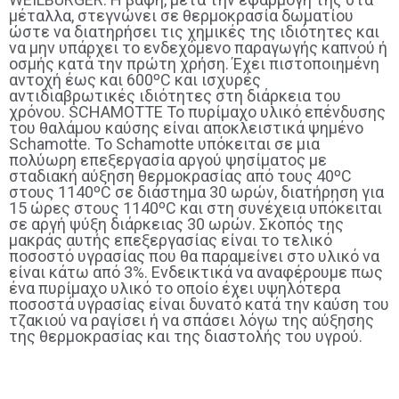
μέταλλα, στεγνώνει σε θερμοκρασία δωματίου
ώστε να διατηρήσει τις χημικές της ιδιότητες και
να μην υπάρχει το ενδεχόμενο παραγωγής καπνού ή
οσμής κατά την πρώτη χρήση. Έχει πιστοποιημένη
αντοχή έως και 600ºC και ισχυρές
αντιδιαβρωτικές ιδιότητες στη διάρκεια του
χρόνου. SCHAMOTTE Το πυρίμαχο υλικό επένδυσης
του θαλάμου καύσης είναι αποκλειστικά ψημένο
Schamotte. Το Schamotte υπόκειται σε μια
πολύωρη επεξεργασία αργού ψησίματος με
σταδιακή αύξηση θερμοκρασίας από τους 40ºC
στους 1140ºC σε διάστημα 30 ωρών, διατήρηση για
15 ώρες στους 1140ºC και στη συνέχεια υπόκειται
σε αργή ψύξη διάρκειας 30 ωρών. Σκοπός της
μακράς αυτής επεξεργασίας είναι το τελικό
ποσοστό υγρασίας που θα παραμείνει στο υλικό να
είναι κάτω από 3%. Ενδεικτικά να αναφέρουμε πως
ένα πυρίμαχο υλικό το οποίο έχει υψηλότερα
ποσοστά υγρασίας είναι δυνατό κατά την καύση του
τζακιού να ραγίσει ή να σπάσει λόγω της αύξησης
της θερμοκρασίας και της διαστολής του υγρού.