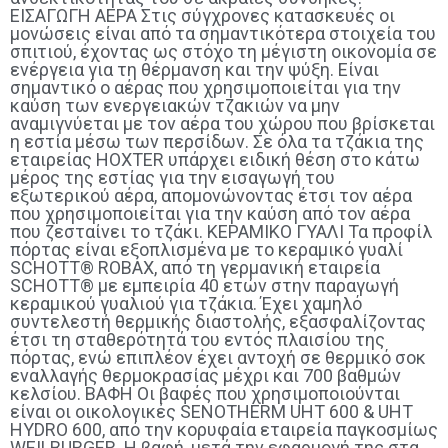
ΕΙΣΑΓΩΓΗ ΑΕΡΑ Στις σύγχρονες κατασκευές οι
μονώσεις είναι από τα σημαντικότερα στοιχεία του
σπιτιού, έχοντας ως στόχο τη μέγιστη οικονομία σε
ενέργεια για τη θέρμανση και την ψύξη. Είναι
σημαντικό ο αέρας που χρησιμοποιείται για την
καύση των ενεργειακών τζακιών να μην
αναμιγνύεται με τον αέρα του χώρου που βρίσκεται
η εστία μέσω των περσίδων. Σε όλα τα τζάκια της
εταιρείας HOXTER υπάρχει ειδική θέση στο κάτω
μέρος της εστίας για την εισαγωγή του
εξωτερικού αέρα, απομονώνοντας έτσι τον αέρα
που χρησιμοποιείται για την καύση από τον αέρα
που ζεσταίνει το τζάκι. ΚΕΡΑΜΙΚΟ ΓΥΑΛΙ Τα προφίλ
πόρτας είναι εξoπλισμένα με το κεραμικό γυαλί
SCHOTT® ROBAX, από τη γερμανική εταιρεία
SCHOTT® με εμπειρία 40 ετών στην παραγωγή
κεραμικού γυαλιού για τζάκια. Έχει χαμηλό
συντελεστή θερμικής διαστολής, εξασφαλίζοντας
έτσι τη σταθερότητά του εντός πλαισίου της
πόρτας, ενώ επιπλέον έχει αντοχή σε θερμικό σοκ
εναλλαγής θερμοκρασίας μέχρι και 700 βαθμών
κελσίου. ΒΑΦΗ Οι βαφές που χρησιμοποιούνται
είναι οι οικολογικές SENOTHERM UHT 600 & UHT
HYDRO 600, από την κορυφαία εταιρεία παγκοσμίως
WEILBURGER. Η βαφή, μετά την εφαρμογή της στα