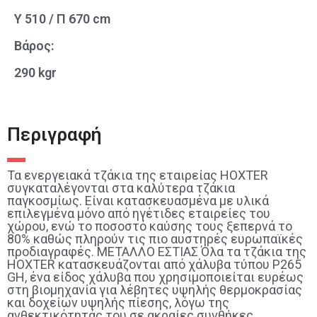
Y 510 / Π 670 cm
Βάρος:
290 kgr
Περιγραφή
Τα ενεργειακά τζάκια της εταιρείας HOXTER
συγκαταλέγονται στα καλύτερα τζάκια
παγκοσμίως. Είναι κατασκευασμένα με υλικά
επιλεγμένα μόνο από ηγέτιδες εταιρείες του
χώρου, ενώ το ποσοστό καύσης τους ξεπερνά το
80% καθώς πληρούν τις πιο αυστηρές ευρωπαϊκές
προδιαγραφές. ΜΕΤΑΛΛΟ ΕΣΤΙΑΣ Όλα τα τζάκια της
HOXTER κατασκευάζονται από χάλυβα τύπου P265
GH, ένα είδος χάλυβα που χρησιμοποιείται ευρέως
στη βιομηχανία για λέβητες υψηλής θερμοκρασίας
και δοχείων υψηλής πίεσης, λόγω της
ανθεκτικότητάς του σε ακραίες συνθήκες.