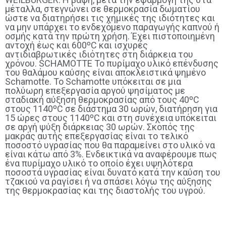
μέταλλα, στεγνώνει σε θερμοκρασία δωματίου
ώστε να διατηρήσει τις χημικές της ιδιότητες και
να μην υπάρχει το ενδεχόμενο παραγωγής καπνού ή
οσμής κατά την πρώτη χρήση. Έχει πιστοποιημένη
αντοχή έως και 600ºC και ισχυρές
αντιδιαβρωτικές ιδιότητες στη διάρκεια του
χρόνου. SCHAMOTTE Το πυρίμαχο υλικό επένδυσης
του θαλάμου καύσης είναι αποκλειστικά ψημένο
Schamotte. Το Schamotte υπόκειται σε μια
πολύωρη επεξεργασία αργού ψησίματος με
σταδιακή αύξηση θερμοκρασίας από τους 40ºC
στους 1140ºC σε διάστημα 30 ωρών, διατήρηση για
15 ώρες στους 1140ºC και στη συνέχεια υπόκειται
σε αργή ψύξη διάρκειας 30 ωρών. Σκοπός της
μακράς αυτής επεξεργασίας είναι το τελικό
ποσοστό υγρασίας που θα παραμείνει στο υλικό να
είναι κάτω από 3%. Ενδεικτικά να αναφέρουμε πως
ένα πυρίμαχο υλικό το οποίο έχει υψηλότερα
ποσοστά υγρασίας είναι δυνατό κατά την καύση του
τζακιού να ραγίσει ή να σπάσει λόγω της αύξησης
της θερμοκρασίας και της διαστολής του υγρού.